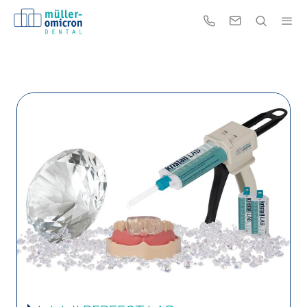
Home
>
Zahntechnische Produkte
>
Transparentes Silikon