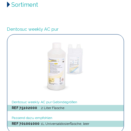
Sortiment
Dentosuc weekly AC pur
Dentosuc weekly AC pur Gebindegrößen
REF 75102000
2 Liter Flasche
Passend dazu empfohlen
REF 701001000
1L Universaldosierflasche, leer