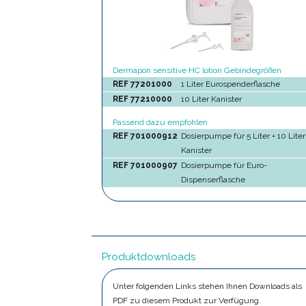
Dermapon sensitive HC lotion Gebindegrößen
REF 77201000
1 Liter Eurospenderflasche
REF 77210000
10 Liter Kanister
Passend dazu empfohlen
REF 701000912
Dosierpumpe für 5 Liter + 10 Liter
Kanister
REF 701000907
Dosierpumpe für Euro-
Dispenserflasche
Produktdownloads
Unter folgenden Links stehen Ihnen Downloads als
PDF zu diesem Produkt zur Verfügung.