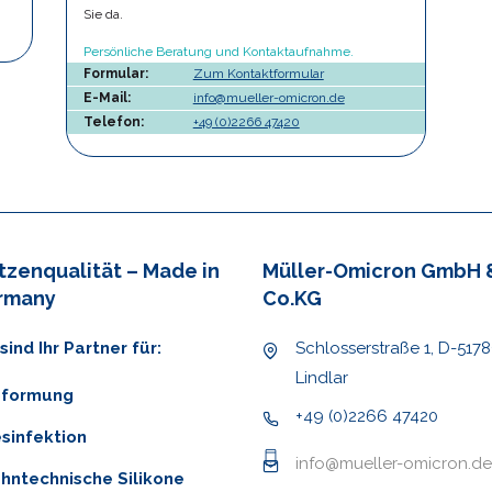
Sie da.
Persönliche Beratung und Kontaktaufnahme.
Formular:
Zum Kontaktformular
E-Mail:
info@mueller-omicron.de
Telefon:
+49 (0)2266 47420
tzenqualität – Made in
Müller-Omicron GmbH 
rmany
Co.KG
sind Ihr Partner für:
Schlosserstraße 1, D-517
Lindlar
bformung
+49 (0)2266 47420
sinfektion
info@mueller-omicron.de
hntechnische Silikone